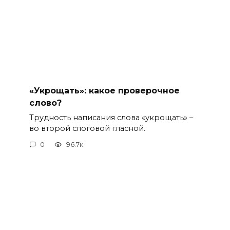
«Укрощать»: какое проверочное
слово?
Трудность написания слова «укрощать» –
во второй слоговой гласной.
0
96.7к.