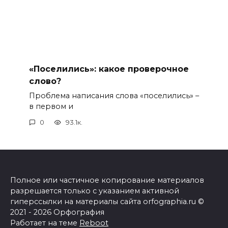
«Поселились»: какое проверочное
слово?
Проблема написания слова «поселились» –
в первом и
0
93.1к.
Полное или частичное копирование материалов
разрешается только с указанием активной
гиперссылки на материалы сайта orfographia.ru ©
2021 - 2026 Орфография
Работает на теме
Reboot