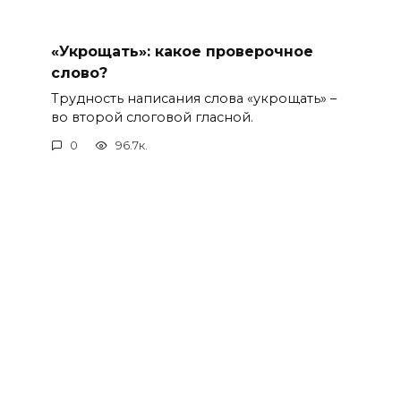
«Укрощать»: какое проверочное
слово?
Трудность написания слова «укрощать» –
во второй слоговой гласной.
0
96.7к.