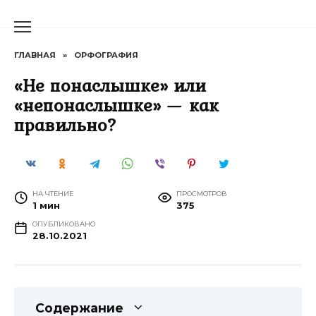
Перейти
к
содержанию
ГЛАВНАЯ
»
ОРФОГРАФИЯ
«Не понаслышке» или
«непонаслышке» — как
правильно?
НА ЧТЕНИЕ
ПРОСМОТРОВ
1 мин
375
ОПУБЛИКОВАНО
28.10.2021
Содержание