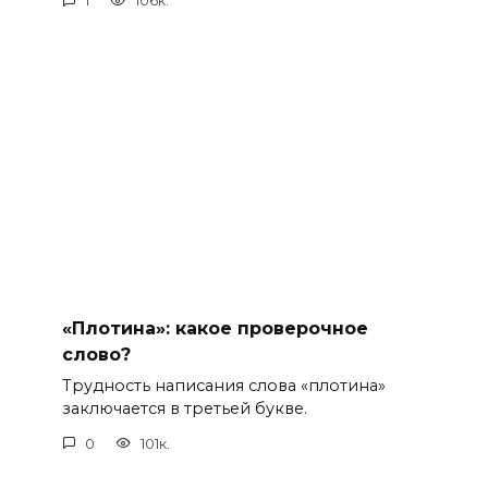
1
106к.
«Плотина»: какое проверочное
слово?
Трудность написания слова «плотина»
заключается в третьей букве.
0
101к.