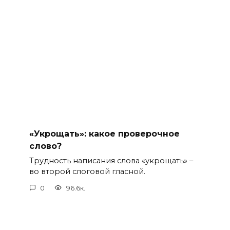
«Укрощать»: какое проверочное
слово?
Трудность написания слова «укрощать» –
во второй слоговой гласной.
0
96.6к.