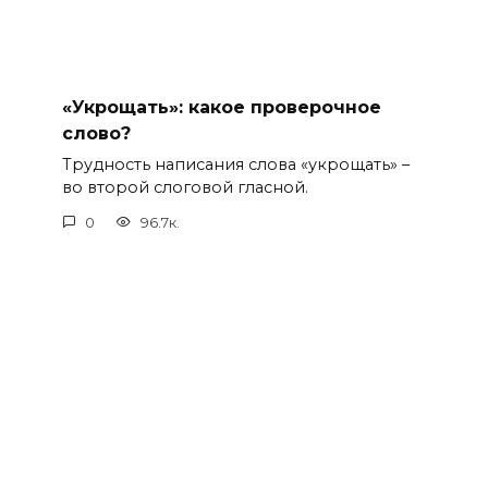
«Укрощать»: какое проверочное
слово?
Трудность написания слова «укрощать» –
во второй слоговой гласной.
0
96.7к.