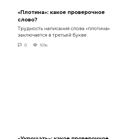
«Плотина»: какое проверочное
слово?
Трудность написания слова «плотина»
заключается в третьей букве.
0
101к.
«Укрощать»: какое проверочное