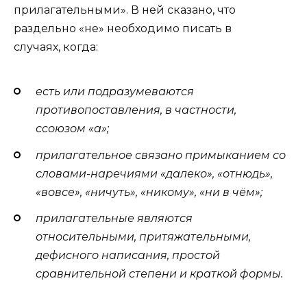
прилагательными». В ней сказано, что
раздельно «не» необходимо писать в
случаях, когда:
есть или подразумеваются
противопоставления, в частности,
с
союзом
«
а
»;
прилагательное связано примыканием со
словами-наречиями
«
далеко
», «
отнюдь
»,
«
вовсе
», «
ничуть
», «никому», «ни в чём»;
прилагательные являются
относительными, притяжательными,
дефисного написания, простой
сравнительной степени и краткой формы.