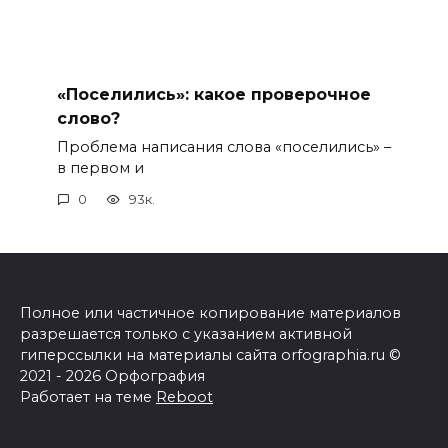
«Поселились»: какое проверочное
слово?
Проблема написания слова «поселились» –
в первом и
0
93к.
Полное или частичное копирование материалов
разрешается только с указанием активной
гиперссылки на материалы сайта orfographia.ru ©
2021 - 2026 Орфография
Работает на теме
Reboot