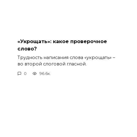
«Укрощать»: какое проверочное
слово?
Трудность написания слова «укрощать» –
во второй слоговой гласной.
0
96.6к.