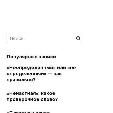
Search
for:
Популярные записи
«Неопределенный» или «не
определенный» — как
правильно?
«Ненастная»: какое
проверочное слово?
«Плотина»: какое