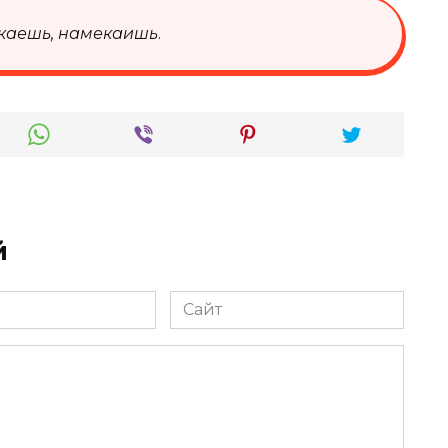
каешь, намекаишь
.
й
Сайт