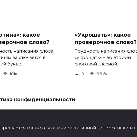
отина»: какое
«Укрощать»: какое
верочное слово?
проверочное слово?
ность написания слова
Трудность написания сло
тина» заключается в
«укрощать» – во второй
ей букве.
слоговой гласной.
101к.
0
96.6к.
тика конфиденциальности
ешается только с указанием активной гиперссылки на мат