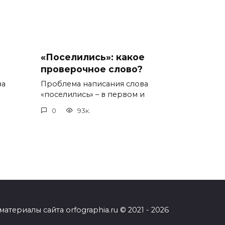
«Поселились»: какое
проверочное слово?
ва
Проблема написания слова
«поселились» – в первом и
0
93к.
ериалы сайта orfographia.ru © 2021 - 2026