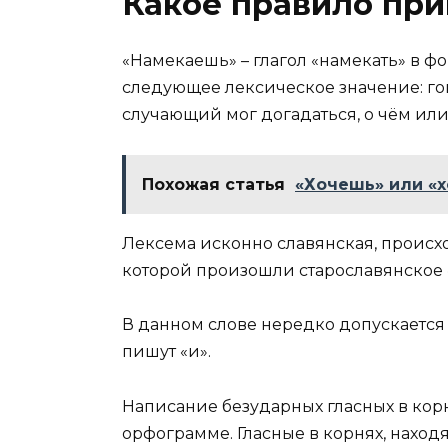
Какое правило при
«Намекаешь» – глагол «намекать» в фо
следующее лексическое значение: гов
случающий мог догадаться, о чём или
Похожая статья
«Хочешь» или «х
Лексема исконно славянская, происхо
которой произошли старославянское «
В данном слове нередко допускается 
пишут «и».
Написание безударных гласных в кор
орфограмме. Гласные в корнях, наход