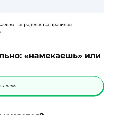
каешь» – определяется правилом
.
льно: «намекаешь» или
каешь».