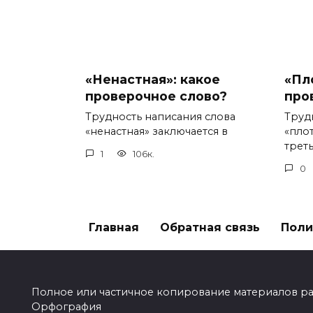
«Ненастная»: какое
«Пл
проверочное слово?
про
Трудность написания слова
Труд
«ненастная» заключается в
«пло
треть
1
106к.
0
Главная
Обратная связь
Поли
Полное или частичное копирование материалов разр
Орфография