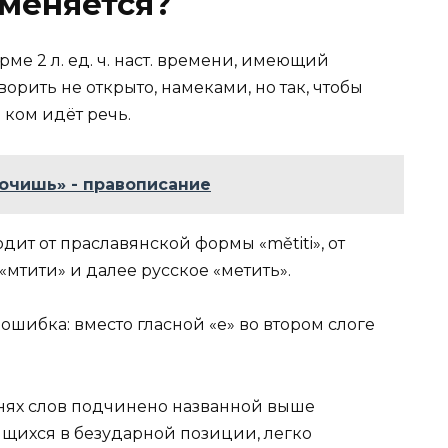
меняется?
рме 2 л. ед. ч. наст. времени, имеющий
орить не открыто, намеками, но так, чтобы
 ком идёт речь.
очишь» - правописание
дит от праславянской формы «mětiti», от
мѣтити» и далее русское «метить».
ошибка: вместо гласной «е» во втором слоге
нях слов подчинено названной выше
ящихся в безударной позиции, легко