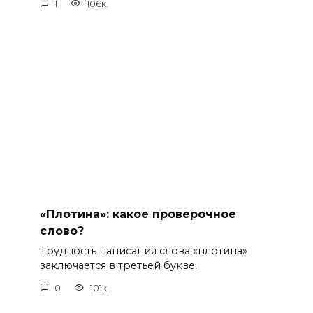
1
106к.
«Плотина»: какое проверочное
слово?
Трудность написания слова «плотина»
заключается в третьей букве.
0
101к.