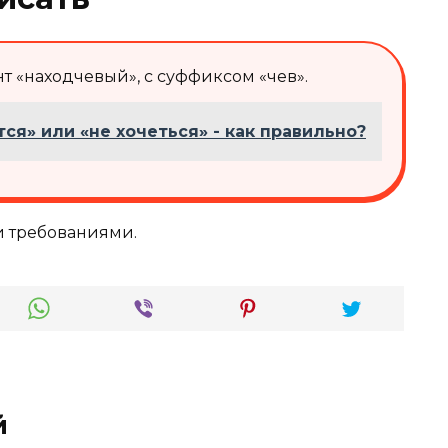
 «находчевый», с суффиксом «чев».
тся» или «не хочеться» - как правильно?
и требованиями.
й