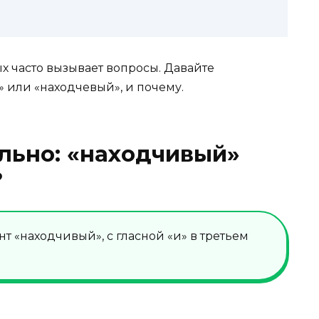
 часто вызывает вопросы. Давайте
» или «находчевый», и почему.
льно: «находчивый»
?
т «находчивый», с гласной «и» в третьем