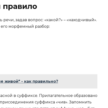
я правило
ь речи, задав вопрос: «какой?» – «находчивый».
 его морфемный разбор:
не живой" - как правильно?
ласной в суффиксе. Прилагательное образовано
м присоединения суффикса «чив». Запомнить