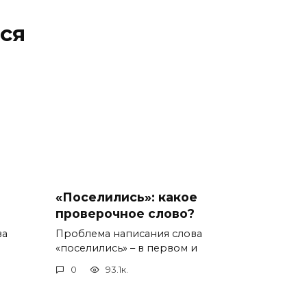
ся
«Поселились»: какое
проверочное слово?
ва
Проблема написания слова
«поселились» – в первом и
0
93.1к.