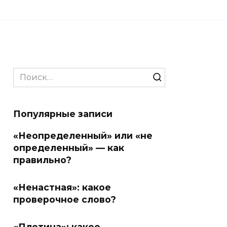
Search
for:
Популярные записи
«Неопределенный» или «не
определенный» — как
правильно?
«Ненастная»: какое
проверочное слово?
«Плотина»: какое