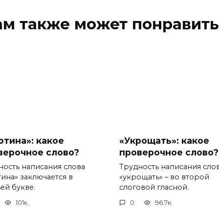
ам также может понравить
отина»: какое
«Укрощать»: какое
верочное слово?
проверочное слово?
ность написания слова
Трудность написания сло
тина» заключается в
«укрощать» – во второй
ей букве.
слоговой гласной.
101к.
0
96.7к.