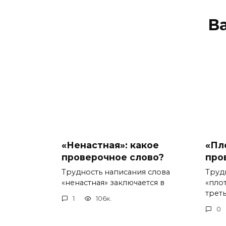
В
«Ненастная»: какое
«Пл
проверочное слово?
про
Трудность написания слова
Труд
«ненастная» заключается в
«пло
треть
1
106к.
0