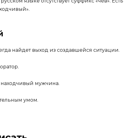
 русском языке отсутствует суффикс «чев». Есть
аходчивый».
й
егда найдет выход из создавшейся ситуации.
оратор.
и находчивый мужчина.
тельным умом.
исать