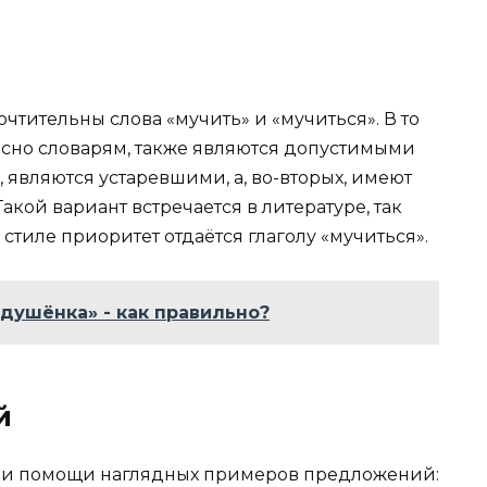
тительны слова «мучить» и «мучиться». В то
гласно словарям, также являются допустимыми
, являются устаревшими, а, во-вторых, имеют
акой вариант встречается в литературе, так
 стиле приоритет отдаётся глаголу «мучиться».
душёнка» - как правильно?
й
при помощи наглядных примеров предложений: