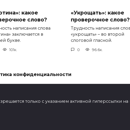
отина»: какое
«Укрощать»: какое
верочное слово?
проверочное слово?
ность написания слова
Трудность написания сло
тина» заключается в
«укрощать» – во второй
ей букве.
слоговой гласной.
101к.
0
96.6к.
тика конфиденциальности
ешается только с указанием активной гиперссылки на мат