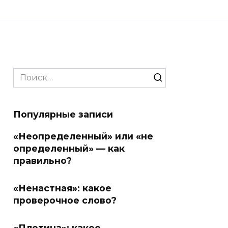
Search
for:
Популярные записи
«Неопределенный» или «не
определенный» — как
правильно?
«Ненастная»: какое
проверочное слово?
«Плотина»: какое