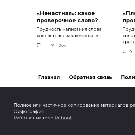
«Ненастная»: какое
«Пл
проверочное слово?
про
Трудность написания слова
Труд
«ненастная» заключается в
«пло
треть
1
106к.
0
Главная
Обратная связь
Поли
Полное или частичное копирование материалов разр
Орфография
Работает на теме
Reboot