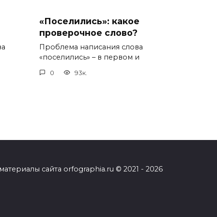
«Поселились»: какое
проверочное слово?
ва
Проблема написания слова
«поселились» – в первом и
0
93к.
ериалы сайта orfographia.ru © 2021 - 2026