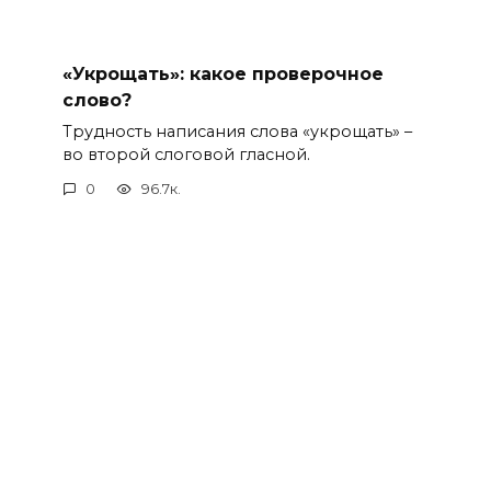
«Укрощать»: какое проверочное
слово?
Трудность написания слова «укрощать» –
во второй слоговой гласной.
0
96.7к.