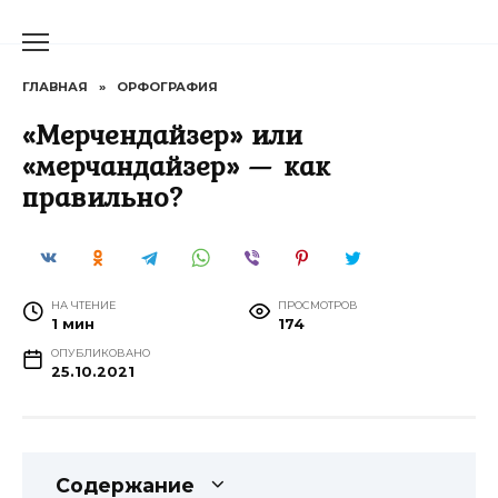
Перейти
к
содержанию
ГЛАВНАЯ
»
ОРФОГРАФИЯ
«Мерчендайзер» или
«мерчандайзер» — как
правильно?
НА ЧТЕНИЕ
ПРОСМОТРОВ
1 мин
174
ОПУБЛИКОВАНО
25.10.2021
Содержание