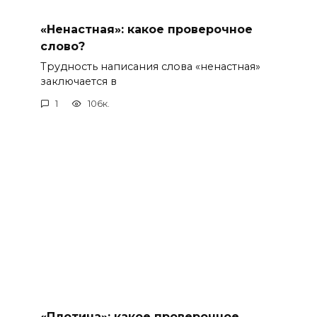
«Ненастная»: какое проверочное
слово?
Трудность написания слова «ненастная»
заключается в
1
106к.
«Плотина»: какое проверочное