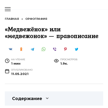
Перейти
к
содержанию
ГЛАВНАЯ
»
ОРФОГРАФИЯ
«Медвежёнок» или
«медвежонок» — правописание
НА ЧТЕНИЕ
ПРОСМОТРОВ
1 мин
1.9к.
ОПУБЛИКОВАНО
11.05.2021
Содержание