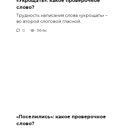
«Укрощать»: какое проверочное
слово?
Трудность написания слова «укрощать» –
во второй слоговой гласной.
0
96.6к.
«Поселились»: какое проверочное
слово?