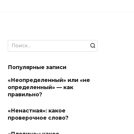
Search
for:
Популярные записи
«Неопределенный» или «не
определенный» — как
правильно?
«Ненастная»: какое
проверочное слово?
«Плотина»: какое