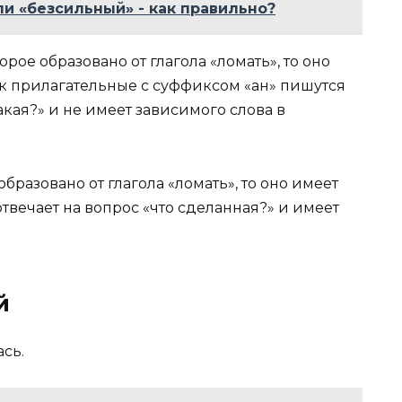
и «безсильный» - как правильно?
рое образовано от глагола «ломать», то оно
как прилагательные с суффиксом «ан» пишутся
какая?» и не имеет зависимого слова в
бразовано от глагола «ломать», то оно имеет
отвечает на вопрос «что сделанная?» и имеет
й
сь.