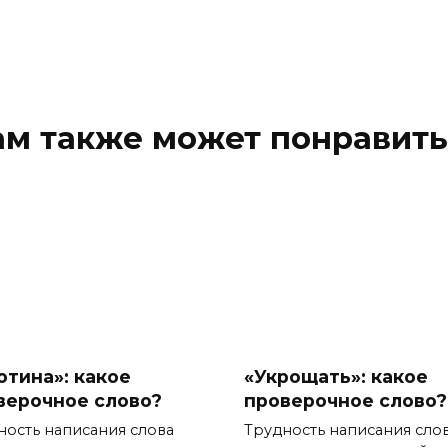
ам также может понравить
отина»: какое
«Укрощать»: какое
верочное слово?
проверочное слово?
ность написания слова
Трудность написания сло