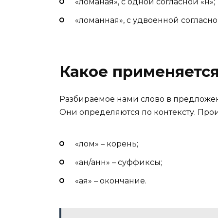
«ломаная», с одной согласной «н»;
«ломанная», с удвоенной согласно
Какое применяетс
Разбираемое нами слово в предложен
Они определяются по контексту. Пр
«лом» – корень;
«ан/анн» – суффиксы;
«ая» – окончание.