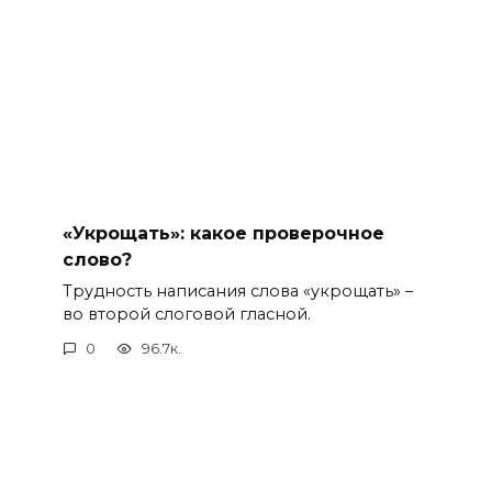
«Укрощать»: какое проверочное
слово?
Трудность написания слова «укрощать» –
во второй слоговой гласной.
0
96.7к.