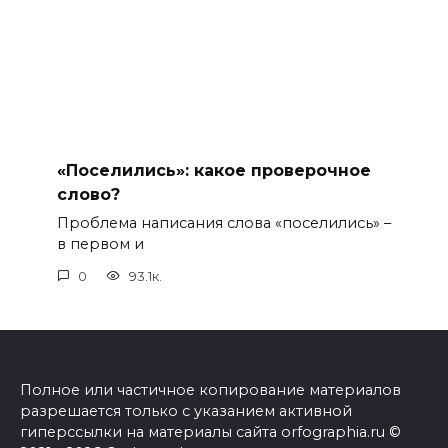
«Поселились»: какое проверочное
слово?
Проблема написания слова «поселились» –
в первом и
0
93.1к.
Полное или частичное копирование материалов
разрешается только с указанием активной
гиперссылки на материалы сайта orfographia.ru ©