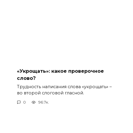
«Укрощать»: какое проверочное
слово?
Трудность написания слова «укрощать» –
во второй слоговой гласной.
0
96.7к.