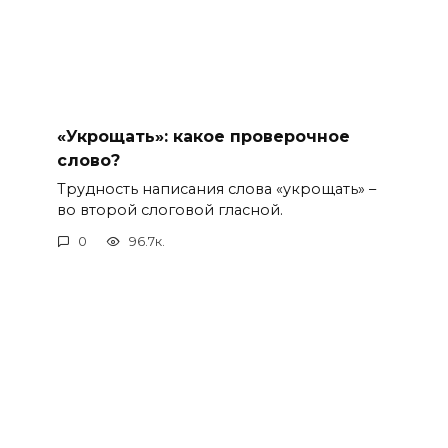
«Укрощать»: какое проверочное
слово?
Трудность написания слова «укрощать» –
во второй слоговой гласной.
0
96.7к.