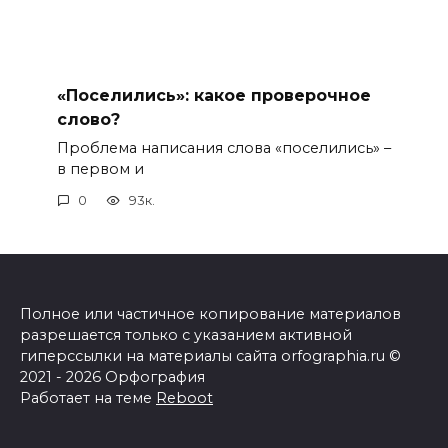
«Поселились»: какое проверочное
слово?
Проблема написания слова «поселились» –
в первом и
0
93к.
Полное или частичное копирование материалов
разрешается только с указанием активной
гиперссылки на материалы сайта orfographia.ru ©
2021 - 2026 Орфография
Работает на теме
Reboot