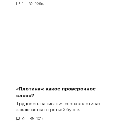
1
106к.
«Плотина»: какое проверочное
слово?
Трудность написания слова «плотина»
заключается в третьей букве.
0
101к.