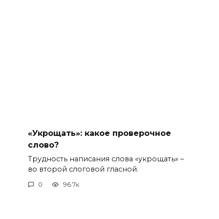
«Укрощать»: какое проверочное
слово?
Трудность написания слова «укрощать» –
во второй слоговой гласной.
0
96.7к.