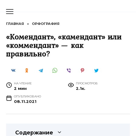
Перейти
к
содержанию
ГЛАВНАЯ
»
ОРФОГРАФИЯ
«Комендант», «камендант» или
«коммендант» — как
правильно?
НА ЧТЕНИЕ
ПРОСМОТРОВ
2 мин
2.1к.
ОПУБЛИКОВАНО
08.11.2021
Содержание