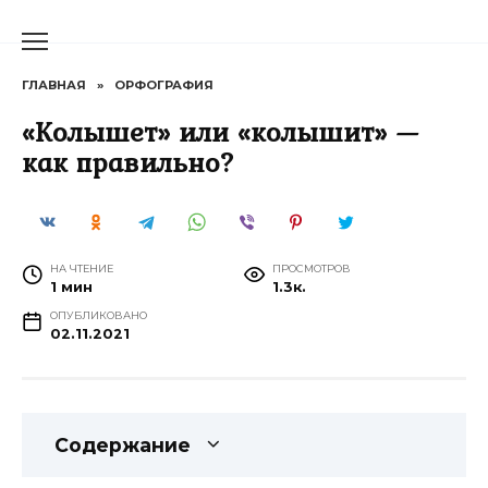
Перейти
к
содержанию
ГЛАВНАЯ
»
ОРФОГРАФИЯ
«Колышет» или «колышит» —
как правильно?
НА ЧТЕНИЕ
ПРОСМОТРОВ
1 мин
1.3к.
ОПУБЛИКОВАНО
02.11.2021
Содержание