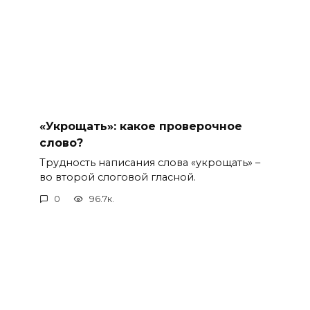
«Укрощать»: какое проверочное
слово?
Трудность написания слова «укрощать» –
во второй слоговой гласной.
0
96.7к.