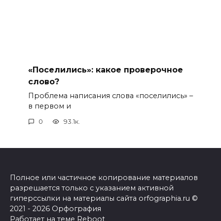
«Поселились»: какое проверочное
слово?
Проблема написания слова «поселились» –
в первом и
0
93.1к.
Полное или частичное копирование материалов
разрешается только с указанием активной
гиперссылки на материалы сайта orfographia.ru ©
2021 - 2026 Орфография
Работает на теме
Reboot