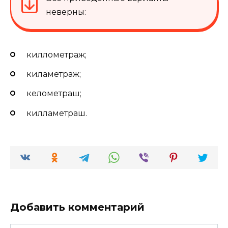
неверны:
киллометраж;
киламетраж;
келометраш;
килламетраш.
Добавить комментарий