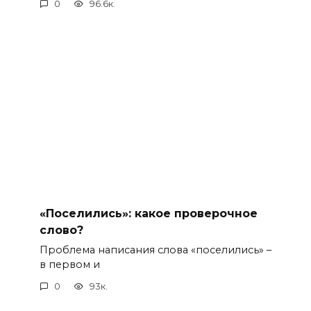
0
96.6к.
«Поселились»: какое проверочное
слово?
Проблема написания слова «поселились» –
в первом и
0
93к.