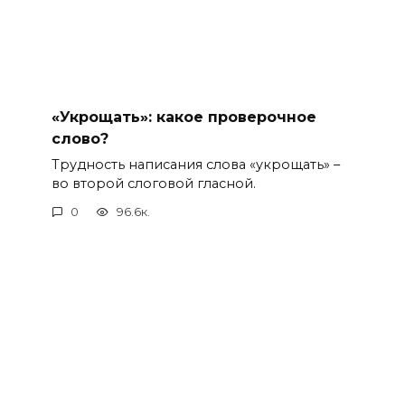
«Укрощать»: какое проверочное
слово?
Трудность написания слова «укрощать» –
во второй слоговой гласной.
0
96.6к.