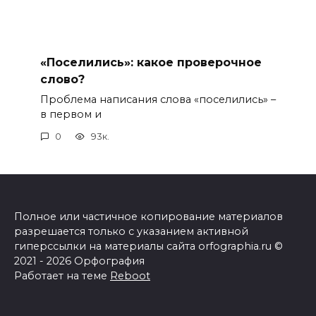
«Поселились»: какое проверочное
слово?
Проблема написания слова «поселились» –
в первом и
0
93к.
Полное или частичное копирование материалов
разрешается только с указанием активной
гиперссылки на материалы сайта orfographia.ru ©
2021 - 2026 Орфография
Работает на теме
Reboot