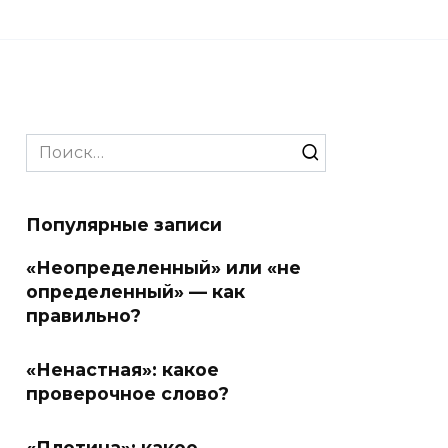
Search
for:
Популярные записи
«Неопределенный» или «не
определенный» — как
правильно?
«Ненастная»: какое
проверочное слово?
«Плотина»: какое