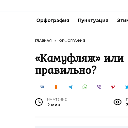
Перейти
к
содержанию
Орфография
Пунктуация
Эти
ГЛАВНАЯ
»
ОРФОГРАФИЯ
«Камуфляж» или 
правильно?
НА ЧТЕНИЕ
2 мин