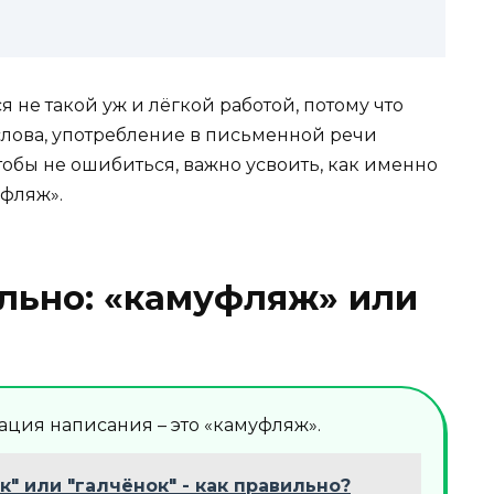
я не такой уж и лёгкой работой, потому что
слова, употребление в письменной речи
тобы не ошибиться, важно усвоить, как именно
уфляж».
льно: «камуфляж» или
ация написания – это «камуфляж».
к" или "галчёнок" - как правильно?