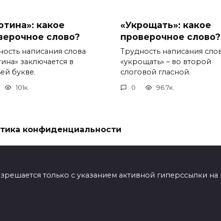
отина»: какое
«Укрощать»: какое
верочное слово?
проверочное слово?
ность написания слова
Трудность написания сло
тина» заключается в
«укрощать» – во второй
ей букве.
слоговой гласной.
101к.
0
96.7к.
тика конфиденциальности
ешается только с указанием активной гиперссылки на мат