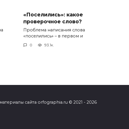
«Поселились»: какое
проверочное слово?
ва
Проблема написания слова
«поселились» – в первом и
0
93.1к.
ериалы сайта orfographia.ru © 2021 - 2026