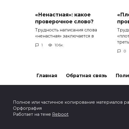
«Ненастная»: какое
«Пл
проверочное слово?
про
Трудность написания слова
Труд
«ненастная» заключается в
«пло
треть
1
106к.
0
Главная
Обратная связь
Поли
Полное или частичное копирование материалов разр
Орфография
Работает на теме
Reboot