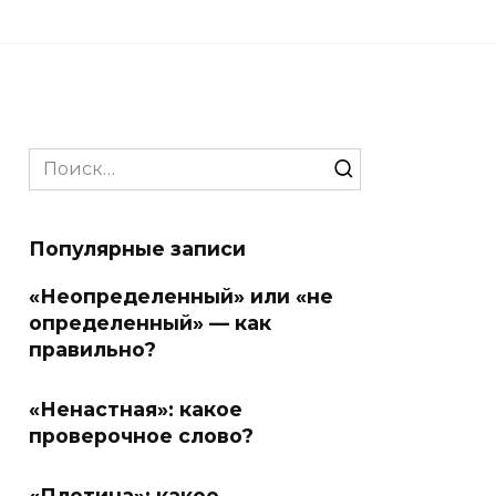
Search
for:
Популярные записи
«Неопределенный» или «не
определенный» — как
правильно?
«Ненастная»: какое
проверочное слово?
«Плотина»: какое