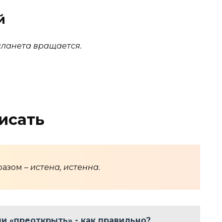
й
планета вращается.
исать
разом –
истена, истенна.
и «преоткрыть» - как правильно?