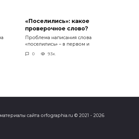
«Поселились»: какое
проверочное слово?
ва
Проблема написания слова
«поселились» – в первом и
0
93к.
ериалы сайта orfographia.ru © 2021 - 2026