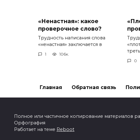
«Ненастная»: какое
«Пл
проверочное слово?
про
Трудность написания слова
Труд
«ненастная» заключается в
«пло
треть
1
106к.
0
Главная
Обратная связь
Поли
Полное или частичное копирование материалов разр
Орфография
Работает на теме
Reboot