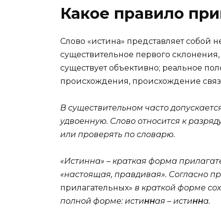
Какое правило при
Слово «истина» представляет собой
существительное первого склонения, 
существует объективно; реальное пол
происхождения, происхождение связа
В существительном часто допускается
удвоенную. Слово относится к разряд
или проверять по словарю.
«Истинна» – краткая форма прилагате
«настоящая, правдивая». Согласно п
прилагательных»
в краткой форме сох
полной форме: исти
нн
ая – исти
нн
а.