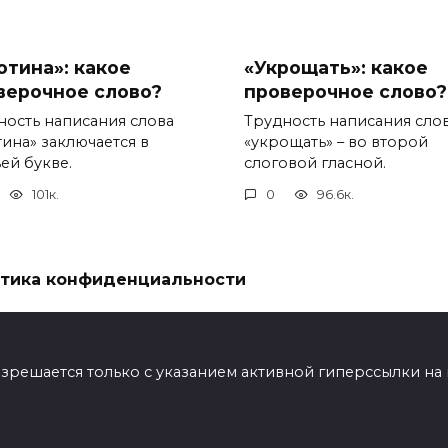
отина»: какое
«Укрощать»: какое
верочное слово?
проверочное слово?
ность написания слова
Трудность написания сло
тина» заключается в
«укрощать» – во второй
ей букве.
слоговой гласной.
101к.
0
96.6к.
тика конфиденциальности
ешается только с указанием активной гиперссылки на мат