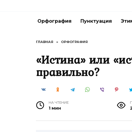
Перейти
к
содержанию
Орфография
Пунктуация
Эти
ГЛАВНАЯ
»
ОРФОГРАФИЯ
«Истина» или «и
правильно?
НА ЧТЕНИЕ
1 мин
2