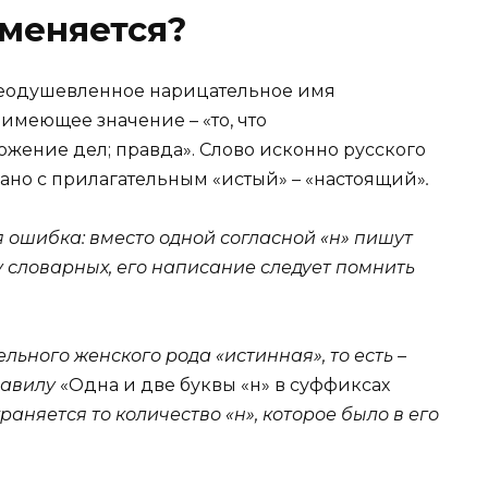
меняется?
 неодушевленное нарицательное имя
имеющее значение – «то, что
ожение дел; правда». Слово исконно русского
но с прилагательным «истый» – «настоящий»
.
 ошибка: вместо одной согласной «н» пишут
у словарных, его написание следует помнить
льного женского рода «истинная», то есть –
равилу
«Одна и две буквы «н» в суффиксах
раняется то количество «н», которое было в его