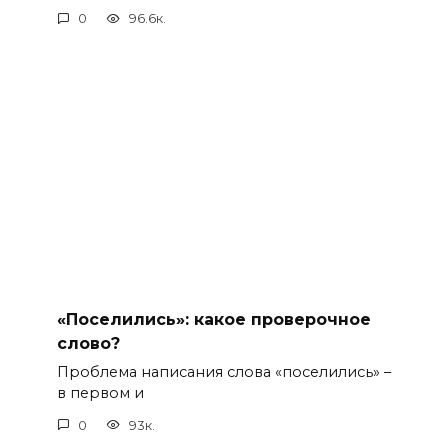
0
96.6к.
«Поселились»: какое проверочное
слово?
Проблема написания слова «поселились» –
в первом и
0
93к.