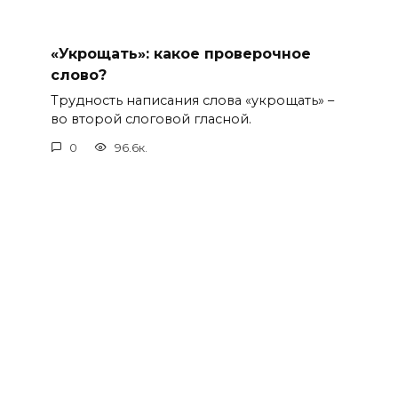
«Укрощать»: какое проверочное
слово?
Трудность написания слова «укрощать» –
во второй слоговой гласной.
0
96.6к.