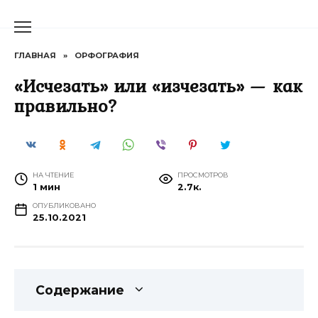
Перейти
к
содержанию
ГЛАВНАЯ
»
ОРФОГРАФИЯ
«Исчезать» или «изчезать» — как
правильно?
НА ЧТЕНИЕ
ПРОСМОТРОВ
1 мин
2.7к.
ОПУБЛИКОВАНО
25.10.2021
Содержание