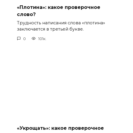
«Плотина»: какое проверочное
слово?
Трудность написания слова «плотина»
заключается в третьей букве.
0
101к.
«Укрощать»: какое проверочное