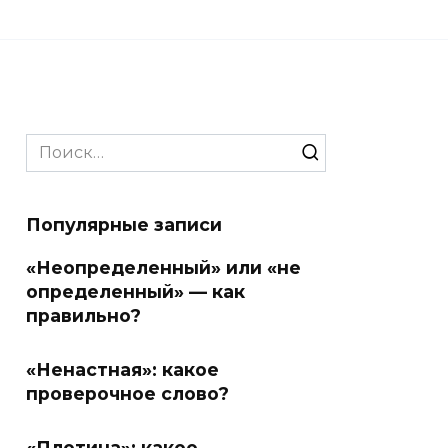
Search
for:
Популярные записи
«Неопределенный» или «не
определенный» — как
правильно?
«Ненастная»: какое
проверочное слово?
«Плотина»: какое