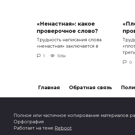
«Ненастная»: какое
«Пл
проверочное слово?
про
Трудность написания слова
Труд
«ненастная» заключается в
«пло
треть
1
106к.
0
Главная
Обратная связь
Поли
Полное или частичное копирование материалов разр
Орфография
Работает на теме
Reboot