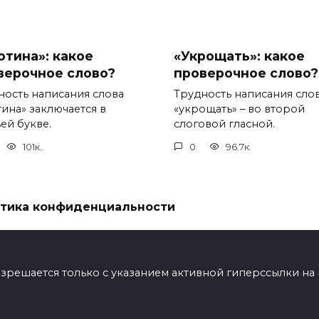
отина»: какое
«Укрощать»: какое
верочное слово?
проверочное слово?
ность написания слова
Трудность написания сло
тина» заключается в
«укрощать» – во второй
ей букве.
слоговой гласной.
101к.
0
96.7к.
тика конфиденциальности
ешается только с указанием активной гиперссылки на мат