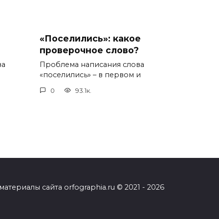
«Поселились»: какое
проверочное слово?
ва
Проблема написания слова
«поселились» – в первом и
0
93.1к.
ериалы сайта orfographia.ru © 2021 - 2026