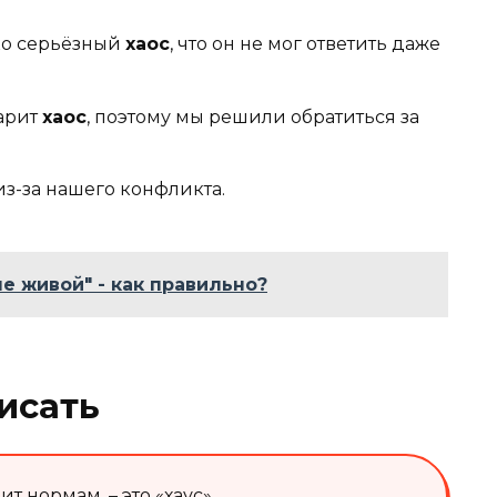
ко серьёзный
хаос
, что он не мог ответить даже
царит
хаос
, поэтому мы решили обратиться за
з-за нашего конфликта.
не живой" - как правильно?
исать
 нормам, – это «хаус».