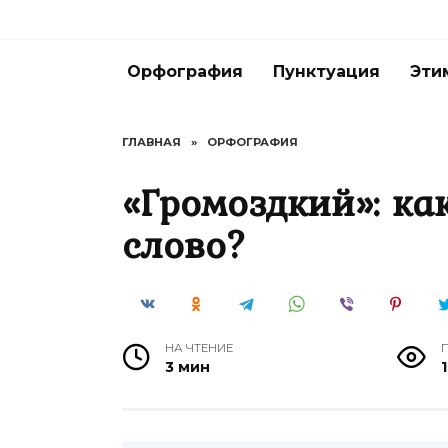
Перейти
к
содержанию
Орфография
Пунктуация
Эти
ГЛАВНАЯ
»
ОРФОГРАФИЯ
«Громоздкий»: ка
слово?
НА ЧТЕНИЕ
3 мин