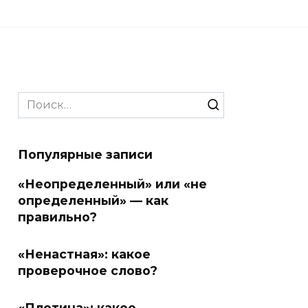
Search
for:
Популярные записи
«Неопределенный» или «не
определенный» — как
правильно?
«Ненастная»: какое
проверочное слово?
«Плотина»: какое