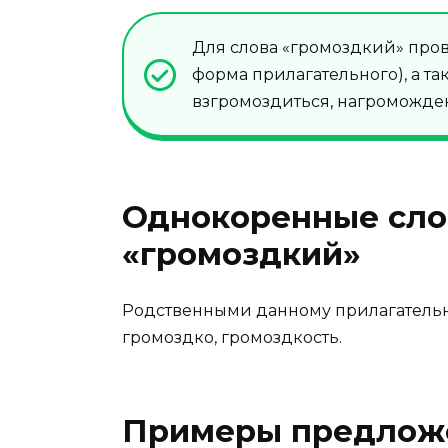
Для слова «громоздкий» пров
форма прилагательного), а та
взгромоздиться, нагроможде
Однокоренные слов
«громоздкий»
Родственными данному прилагательн
громоздко, громоздкость.
Примеры предлож