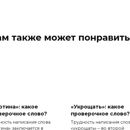
ам также может понравить
отина»: какое
«Укрощать»: какое
верочное слово?
проверочное слово?
ность написания слова
Трудность написания сло
тина» заключается в
«укрощать» – во второй