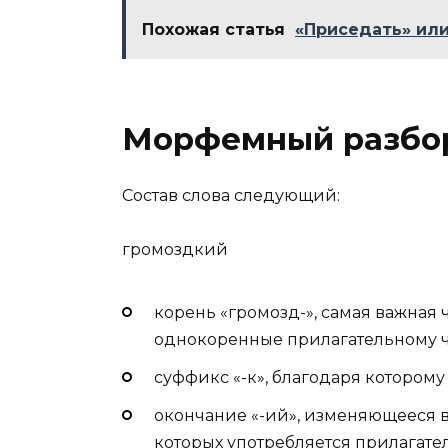
Похожая статья
«Приседать» или
Морфемный разбор
Состав слова следующий:
громозд
к
ий
корень «громозд-», самая важная
однокоренные прилагательному ч
суффикс «-к», благодаря которому
окончание «-ий», изменяющееся в 
которых употребляется прилагате