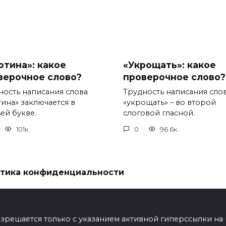
отина»: какое
«Укрощать»: какое
верочное слово?
проверочное слово?
ность написания слова
Трудность написания сло
тина» заключается в
«укрощать» – во второй
ей букве.
слоговой гласной.
101к.
0
96.6к.
тика конфиденциальности
ешается только с указанием активной гиперссылки на мат