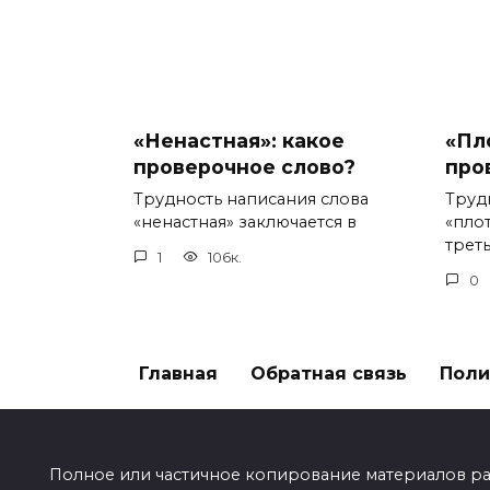
«Ненастная»: какое
«Пл
проверочное слово?
про
Трудность написания слова
Труд
«ненастная» заключается в
«пло
треть
1
106к.
0
Главная
Обратная связь
Поли
Полное или частичное копирование материалов разр