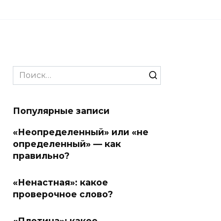
Search
for:
Популярные записи
«Неопределенный» или «не
определенный» — как
правильно?
«Ненастная»: какое
проверочное слово?
«Плотина»: какое