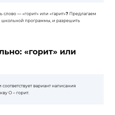
ь слово — «горит» или «гарит»
?
Предлагаем
з школьной программы, и разрешить
льно: «горит» или
соответствует вариант написания
ву О – горит.