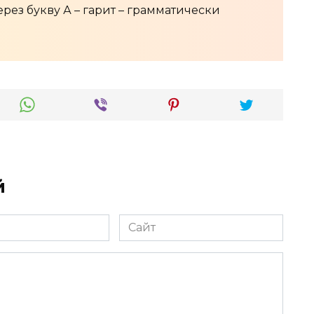
рез букву А – гарит – грамматически
й
Сайт