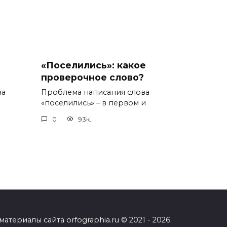
«Поселились»: какое
проверочное слово?
ва
Проблема написания слова
«поселились» – в первом и
0
93к.
ериалы сайта orfographia.ru © 2021 - 2026