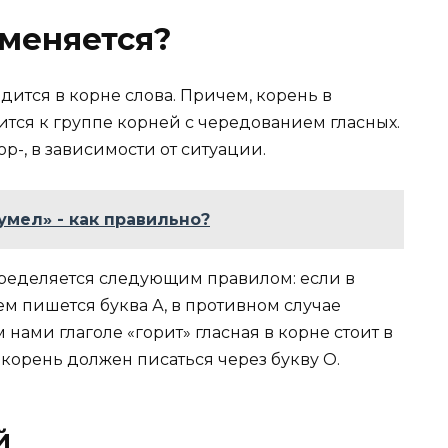
меняется?
дится в корне слова. Причем, корень в
тся к группе корней с чередованием гласных.
ор-, в зависимости от ситуации.
умел» - как правильно?
пределяется следующим правилом: если в
ем пишется буква А, в противном случае
нами глаголе «горит» гласная в корне стоит в
корень должен писаться через букву О.
й