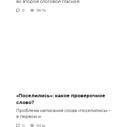
во второй слоговой гласной.
0
96.7к.
«Поселились»: какое проверочное
слово?
Проблема написания слова «поселились» –
в первом и
0
93.1к.