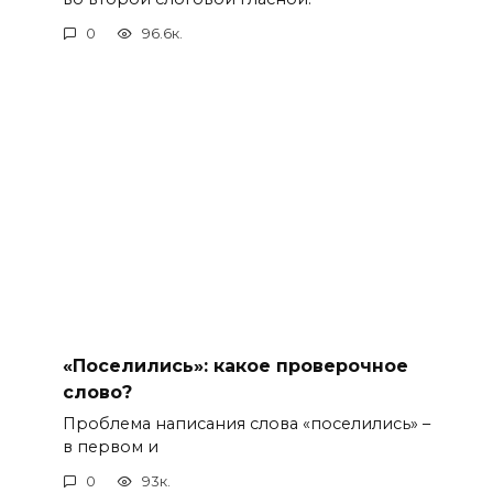
0
96.6к.
«Поселились»: какое проверочное
слово?
Проблема написания слова «поселились» –
в первом и
0
93к.