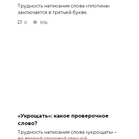
Трудность написания слова «плотина»
заключается в третьей букве.
0
101к.
«Укрощать»: какое проверочное
слово?
Трудность написания слова «укрощать» –
во второй слоговой гласной.