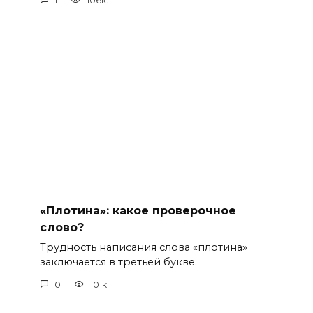
1
106к.
«Плотина»: какое проверочное
слово?
Трудность написания слова «плотина»
заключается в третьей букве.
0
101к.