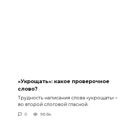
«Укрощать»: какое проверочное
слово?
Трудность написания слова «укрощать» –
во второй слоговой гласной.
0
96.6к.