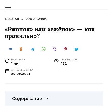
Перейти
к
содержанию
ГЛАВНАЯ
»
ОРФОГРАФИЯ
«Ежонок» или «ежёнок» — как
правильно?
НА ЧТЕНИЕ
ПРОСМОТРОВ
1 мин
472
ОПУБЛИКОВАНО
26.09.2021
Содержание