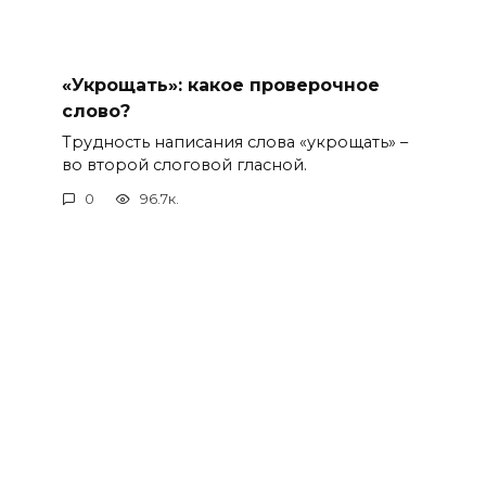
«Укрощать»: какое проверочное
слово?
Трудность написания слова «укрощать» –
во второй слоговой гласной.
0
96.7к.