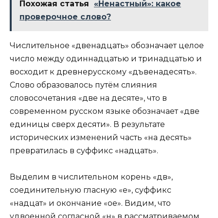
Похожая статья
«Ненастный»: какое
проверочное слово?
Числительное «двенадцать» обозначает целое
число между одиннадцатью и тринадцатью и
восходит к древнерусскому «дъвенадесять».
Слово образовалось путём слияния
словосочетания «две на десяте», что в
современном русском языке обозначает «две
единицы сверх десяти». В результате
исторических изменений часть «на десять»
превратилась в суффикс «надцать».
Выделим в числительном корень «дв»,
соединительную гласную «е», суффикс
«надцат» и окончание «ое». Видим, что
удвоенной согласной «н» в рассматриваемом