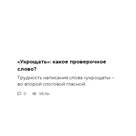
«Укрощать»: какое проверочное
слово?
Трудность написания слова «укрощать» –
во второй слоговой гласной.
0
96.6к.