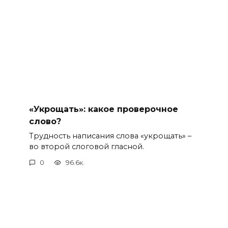
«Укрощать»: какое проверочное
слово?
Трудность написания слова «укрощать» –
во второй слоговой гласной.
0
96.6к.