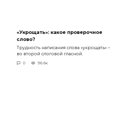
«Укрощать»: какое проверочное
слово?
Трудность написания слова «укрощать» –
во второй слоговой гласной.
0
96.6к.