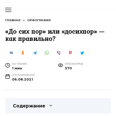
Перейти
к
содержанию
ГЛАВНАЯ
»
ОРФОГРАФИЯ
«До сих пор» или «досихпор» —
как правильно?
НА ЧТЕНИЕ
ПРОСМОТРОВ
1 мин
370
ОПУБЛИКОВАНО
06.08.2021
Содержание