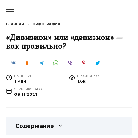
Перейти
к
содержанию
ГЛАВНАЯ
»
ОРФОГРАФИЯ
«Дивизион» или «девизион» —
как правильно?
НА ЧТЕНИЕ
ПРОСМОТРОВ
1 мин
1.6к.
ОПУБЛИКОВАНО
08.11.2021
Содержание