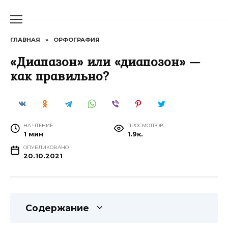
Перейти
к
содержанию
ГЛАВНАЯ
»
ОРФОГРАФИЯ
«Диапазон» или «диапозон» —
как правильно?
НА ЧТЕНИЕ
ПРОСМОТРОВ
1 мин
1.9к.
ОПУБЛИКОВАНО
20.10.2021
Содержание