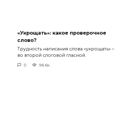
«Укрощать»: какое проверочное
слово?
Трудность написания слова «укрощать» –
во второй слоговой гласной.
0
96.6к.