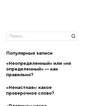
Search
for:
Популярные записи
«Неопределенный» или «не
определенный» — как
правильно?
«Ненастная»: какое
проверочное слово?
«Плотина»: какое