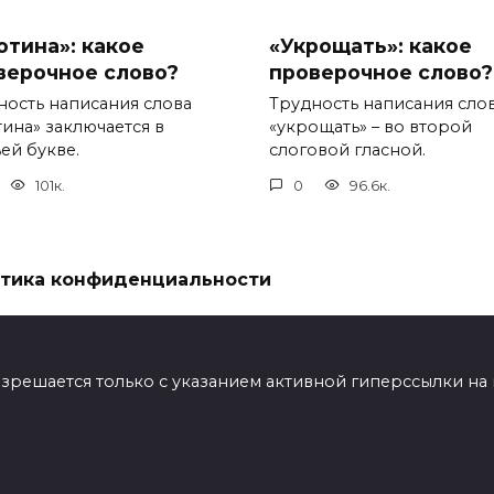
отина»: какое
«Укрощать»: какое
верочное слово?
проверочное слово?
ность написания слова
Трудность написания сло
тина» заключается в
«укрощать» – во второй
ей букве.
слоговой гласной.
101к.
0
96.6к.
тика конфиденциальности
ешается только с указанием активной гиперссылки на мат