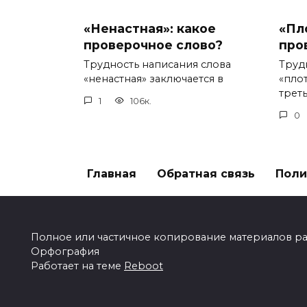
«Ненастная»: какое
«Пл
проверочное слово?
про
Трудность написания слова
Труд
«ненастная» заключается в
«пло
треть
1
106к.
0
Главная
Обратная связь
Поли
Полное или частичное копирование материалов разр
Орфография
Работает на теме
Reboot