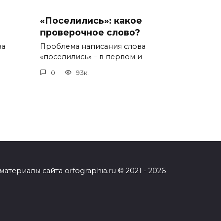
«Поселились»: какое
проверочное слово?
ва
Проблема написания слова
«поселились» – в первом и
0
93к.
ериалы сайта orfographia.ru © 2021 - 2026