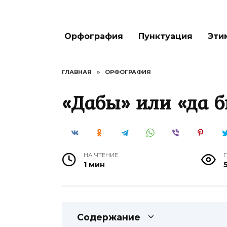
Перейти
к
содержанию
Орфография
Пунктуация
Эти
ГЛАВНАЯ
»
ОРФОГРАФИЯ
«Дабы» или «да 
НА ЧТЕНИЕ
1 мин
Содержание