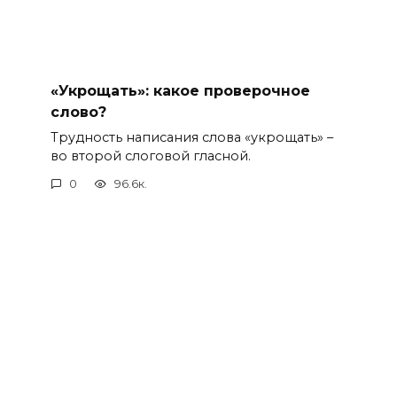
«Укрощать»: какое проверочное
слово?
Трудность написания слова «укрощать» –
во второй слоговой гласной.
0
96.6к.