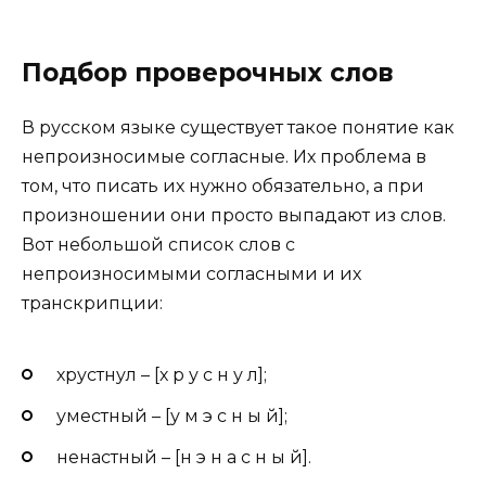
Подбор проверочных слов
В русском языке существует такое понятие как
непроизносимые согласные. Их проблема в
том, что писать их нужно обязательно, а при
произношении они просто выпадают из слов.
Вот небольшой список слов с
непроизносимыми согласными и их
транскрипции:
хрустнул – [х р у с н у л];
уместный – [у м э с н ы й];
ненастный – [н э н а с н ы й].