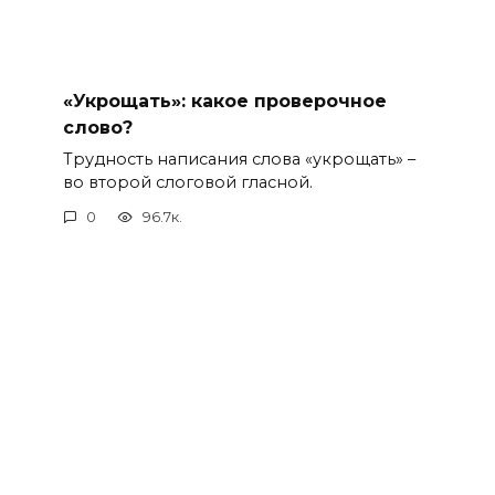
«Укрощать»: какое проверочное
слово?
Трудность написания слова «укрощать» –
во второй слоговой гласной.
0
96.7к.