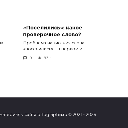
«Поселились»: какое
проверочное слово?
ва
Проблема написания слова
«поселились» – в первом и
0
93к.
ериалы сайта orfographia.ru © 2021 - 2026