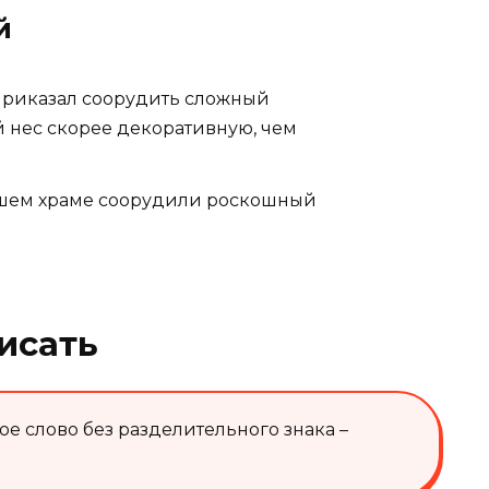
й
 приказал соорудить сложный
 нес скорее декоративную, чем
ашем храме соорудили роскошный
исать
е слово без разделительного знака –