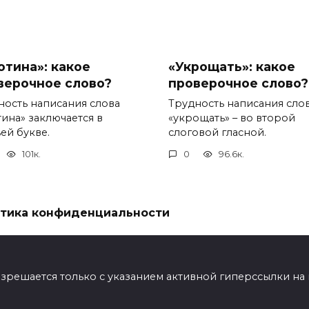
отина»: какое
«Укрощать»: какое
верочное слово?
проверочное слово?
ность написания слова
Трудность написания сло
тина» заключается в
«укрощать» – во второй
ей букве.
слоговой гласной.
101к.
0
96.6к.
тика конфиденциальности
ешается только с указанием активной гиперссылки на мат