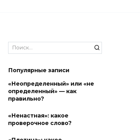
Search
for:
Популярные записи
«Неопределенный» или «не
определенный» — как
правильно?
«Ненастная»: какое
проверочное слово?
«Плотина»: какое