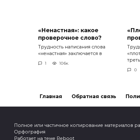
«Ненастная»: какое
«Пл
проверочное слово?
про
Трудность написания слова
Труд
«ненастная» заключается в
«пло
треть
1
106к.
0
Главная
Обратная связь
Поли
Полное или частичное копирование материалов разр
Орфография
Работает на теме
Reboot