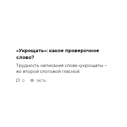
«Укрощать»: какое проверочное
слово?
Трудность написания слова «укрощать» –
во второй слоговой гласной.
0
96.7к.