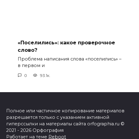
«Поселились»: какое проверочное
слово?
Проблема написания слова «поселились» –
в первом и
0
93.1к.
Полное или частичное копирование материалов
разрешается только с указанием активной
гиперссылки на материалы сайта orfographia.ru ©
2021 - 2026 Орфография
Работает на теме
Reboot