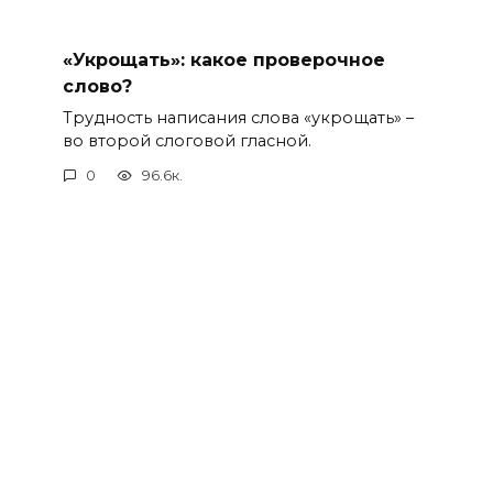
«Укрощать»: какое проверочное
слово?
Трудность написания слова «укрощать» –
во второй слоговой гласной.
0
96.6к.