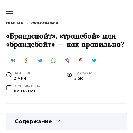
Перейти
к
содержанию
ГЛАВНАЯ
»
ОРФОГРАФИЯ
«Брандспойт», «трансбой» или
«брандсбойт» — как правильно?
НА ЧТЕНИЕ
ПРОСМОТРОВ
2 мин
5.5к.
ОПУБЛИКОВАНО
02.11.2021
Содержание