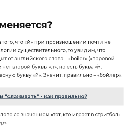
меняется?
того, что «й» при произношении почти не
логии существительного, то увидим, что
 от английского слова – «boiler» («паровой
нет второй буквы «л», но есть буква «i»,
сную букву «й». Значит, правильно – «бойлер».
и "слаживать" - как правильно?
ово со значением «тот, кто играет в стритбол»
р».