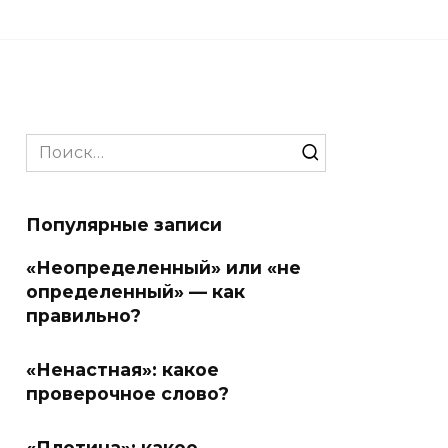
Search
for:
Популярные записи
«Неопределенный» или «не
определенный» — как
правильно?
«Ненастная»: какое
проверочное слово?
«Плотина»: какое