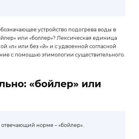
 обозначающее устройство подогрева воды в
бойлер» или «боллер»? Лексическая единица
ой «л» или без «й» и с удвоенной согласной
ние с помощью этимологии существительного.
льно: «бойлер» или
 отвечающий норме – «бойлер».