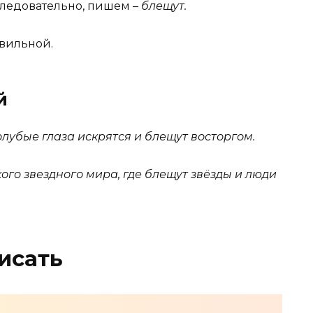
Следовательно, пишем –
блещут.
вильной.
й
олубые глаза искрятся и блещут восторгом.
го звездного мира, где
блещут
звёзды и люди
исать