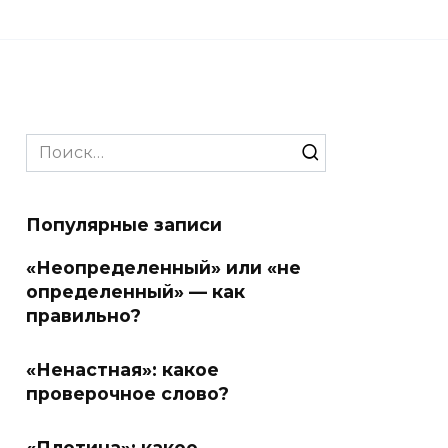
Search
for:
Популярные записи
«Неопределенный» или «не
определенный» — как
правильно?
«Ненастная»: какое
проверочное слово?
«Плотина»: какое