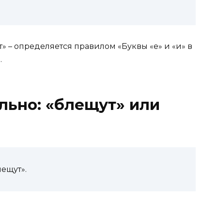
» – определяется правилом «Буквы «е» и «и» в
.
льно: «блещут» или
ещут».