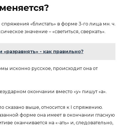
меняется?
 спряжения «блистать» в форме 3-го лица мн. ч.
ическое значение – «светиться, сверкать».
и «разравнять» - как правильно?
ы исконно русское, происходит она от
безударном окончании вместо «у» пишут «а».
о сказано выше, относится к I спряжению.
азанной форме она имеет в окончании гласную
нитиве оканчивается на «-ать» и, следовательно,