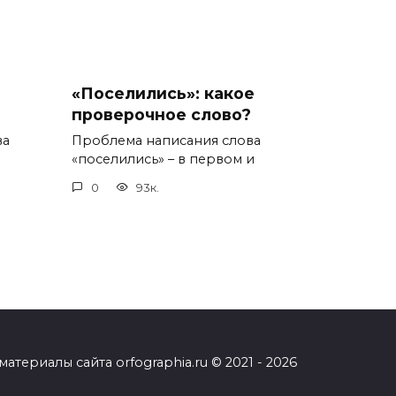
«Поселились»: какое
проверочное слово?
ва
Проблема написания слова
«поселились» – в первом и
0
93к.
ериалы сайта orfographia.ru © 2021 - 2026