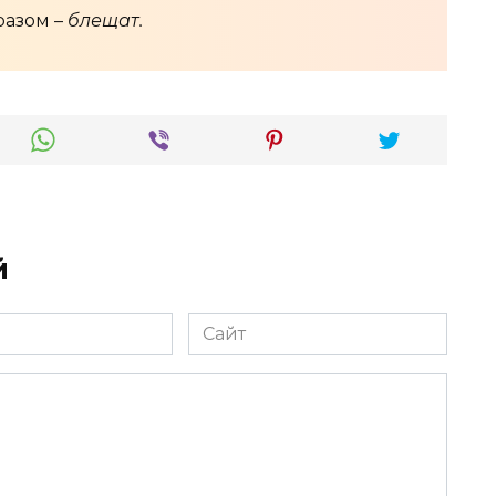
разом –
блещат.
й
Сайт