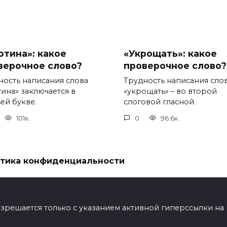
отина»: какое
«Укрощать»: какое
верочное слово?
проверочное слово?
ность написания слова
Трудность написания сло
тина» заключается в
«укрощать» – во второй
ей букве.
слоговой гласной.
101к.
0
96.6к.
тика конфиденциальности
ешается только с указанием активной гиперссылки на мат