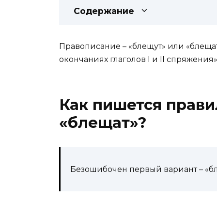
Содержание
Правописание – «блещут» или «блещат
окончаниях глаголов I и II спряжения»
Как пишется прави
«блещат»?
Безошибочен первый вариант – «бл