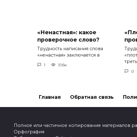
«Ненастная»: какое
«Пл
проверочное слово?
про
Трудность написания слова
Труд
«ненастная» заключается в
«пло
треть
1
106к.
0
Главная
Обратная связь
Поли
Полное или частичное копирование материалов разр
Орфография