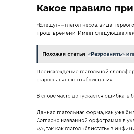
Какое правило при
«Блещут» – глагол несов. вида первого
прош. времени. Имеет следующее лекс
Похожая статья
«Разровнять» ил
Происхождение глагольной словоформ
старославянского «блисцати».
В слове часто допускается ошибка: в 
Данная глагольная форма, как уже был
Согласно названной орфограмме в ук
«у», так как глагол «блистать» в инфи