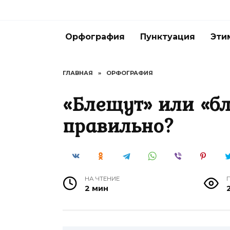
Перейти
к
содержанию
Орфография
Пунктуация
Эти
ГЛАВНАЯ
»
ОРФОГРАФИЯ
«Блещут» или «б
правильно?
НА ЧТЕНИЕ
2 мин