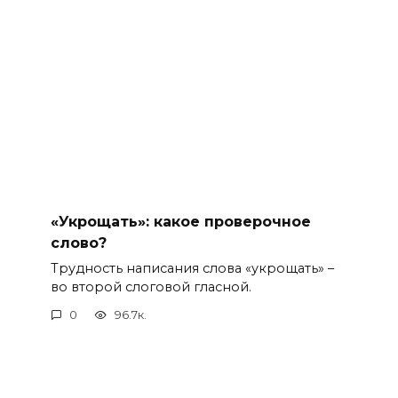
«Укрощать»: какое проверочное
слово?
Трудность написания слова «укрощать» –
во второй слоговой гласной.
0
96.7к.