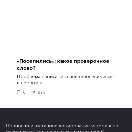
«Поселились»: какое проверочное
слово?
Проблема написания слова «поселились» –
в первом и
0
93к.
Полное или частичное копирование материалов
разрешается только с указанием активной