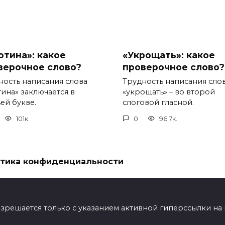
отина»: какое
«Укрощать»: какое
верочное слово?
проверочное слово?
ность написания слова
Трудность написания сло
тина» заключается в
«укрощать» – во второй
ей букве.
слоговой гласной.
101к.
0
96.7к.
тика конфиденциальности
ешается только с указанием активной гиперссылки на мат