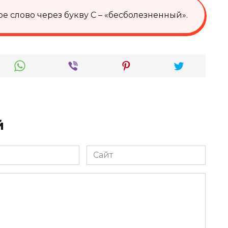
е слово через букву С – «бесболезненный».
й
Сайт