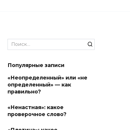
Search
for:
Популярные записи
«Неопределенный» или «не
определенный» — как
правильно?
«Ненастная»: какое
проверочное слово?
«Плотина»: какое