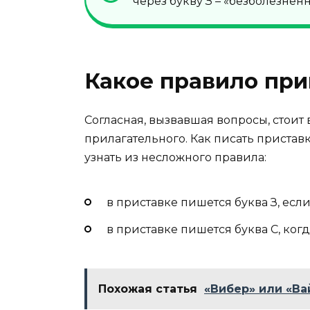
через букву З – «безболезнен
Какое правило при
Согласная, вызвавшая вопросы, стоит
прилагательного. Как писать пристав
узнать из несложного правила:
в приставке пишется буква З, если
в приставке пишется буква С, когд
Похожая статья
«Вибер» или «Ва