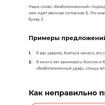
Наше слово «безболезненный» подходи
нем идет звонкая согласная Б. Это зна
букву З.
Примеры предложени
Я вас уверяю, бояться нечего, эт
Я много лет занимаюсь боксом и б
«безболезненный удар», слышу вп
Как неправильно п