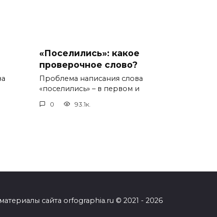
«Поселились»: какое
проверочное слово?
ва
Проблема написания слова
«поселились» – в первом и
0
93.1к.
ериалы сайта orfographia.ru © 2021 - 2026