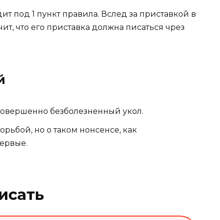
т под 1 пункт правила. Вслед за приставкой в
чит, что его приставка должна писаться чрез
й
о совершенно безболезненный укол.
орьбой, но о таком нонсенсе, как
ервые.
исать